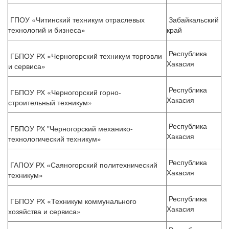
ГПОУ «Читинский техникум отраслевых
Забайкальский
технологий и бизнеса»
край
Республика
ГБПОУ РХ «Черногорский техникум торговли
Хакасия
и сервиса»
Республика
ГБПОУ РХ «Черногорский горно-
Хакасия
строительный техникум»
Республика
ГБПОУ РХ "Черногорский механико-
Хакасия
технологический техникум»
Республика
ГАПОУ РХ «Саяногорский политехнический
Хакасия
техникум»
Республика
ГБПОУ РХ «Техникум коммунального
Хакасия
хозяйства и сервиса»