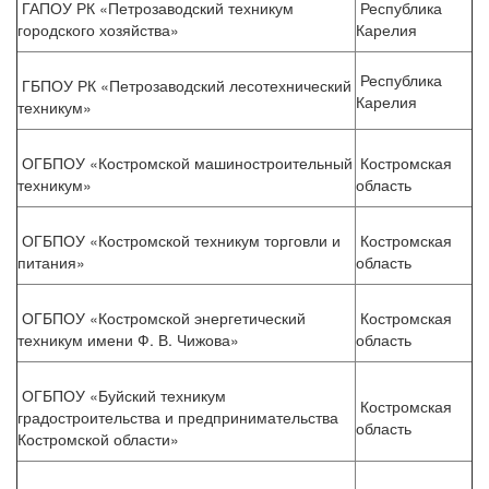
ГАПОУ РК «Петрозаводский техникум
Республика
городского хозяйства»
Карелия
Республика
ГБПОУ РК «Петрозаводский лесотехнический
Карелия
техникум»
ОГБПОУ «Костромской машиностроительный
Костромская
техникум»
область
ОГБПОУ «Костромской техникум торговли и
Костромская
питания»
область
ОГБПОУ «Костромской энергетический
Костромская
техникум имени Ф. В. Чижова»
область
ОГБПОУ «Буйский техникум
Костромская
градостроительства и предпринимательства
область
Костромской области»