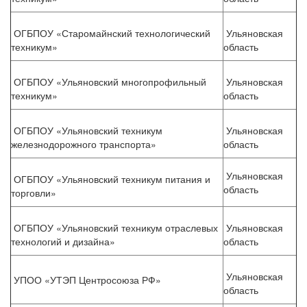
ОГБПОУ «Старомайнский технологический
Ульяновская
техникум»
область
ОГБПОУ «Ульяновский многопрофильный
Ульяновская
техникум»
область
ОГБПОУ «Ульяновский техникум
Ульяновская
железнодорожного транспорта»
область
Ульяновская
ОГБПОУ «Ульяновский техникум питания и
область
торговли»
ОГБПОУ «Ульяновский техникум отраслевых
Ульяновская
технологий и дизайна»
область
Ульяновская
УПОО «УТЭП Центросоюза РФ»
область