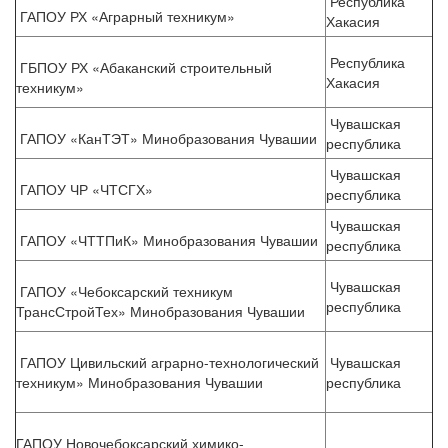
Республика
ГАПОУ РХ «Аграрный техникум»
Хакасия
Республика
ГБПОУ РХ «Абаканский строительный
Хакасия
техникум»
Чувашская
ГАПОУ «КанТЭТ» Минобразования Чувашии
республика
Чувашская
ГАПОУ ЧР «ЧТСГХ»
республика
Чувашская
ГАПОУ «ЧТТПиК» Минобразования Чувашии
республика
Чувашская
ГАПОУ «Чебоксарский техникум
республика
ТрансСтройТех» Минобразования Чувашии
ГАПОУ Цивильский аграрно-технологический
Чувашская
техникум» Минобразования Чувашии
республика
ГАПОУ Новочебоксарский химико-