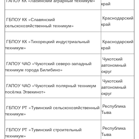
ГАПОУ КК «Лабинский аграрный техникум»
край
Краснодарский
ГБПОУ КК «Славянский
край
сельскохозяйственный техникум»
ГБПОУ КК «Тихорецкий индустриальный
Краснодарский
техникум»
край
Чукотский
ГАПОУ ЧАО «Чукотский северо-западный
автономный
техникум города Билибино»
округ
Чукотский
ГАПОУ ЧАО «Чукотский полярный техникум
автономный
посёлка Эгвекинот»
округ
Республика
ГБПОУ РТ «Тувинский сельскохозяйственный
Тыва
техникум»
Республика
ГБПОУ РТ «Тувинский строительный
Тыва
техникум»