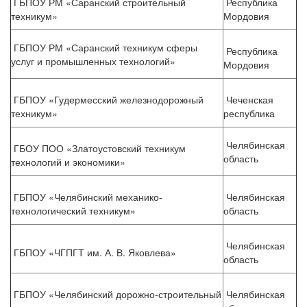
ГБПОУ РМ «Саранский строительный
Республика
техникум»
Мордовия
ГБПОУ РМ «Саранский техникум сферы
Республика
услуг и промышленных технологий»
Мордовия
ГБПОУ «Гудермесский железнодорожный
Чеченская
техникум»
республика
Челябинская
ГБОУ ПОО «Златоустовский техникум
область
технологий и экономики»
ГБПОУ «Челябинский механико-
Челябинская
технологический техникум»
область
Челябинская
ГБПОУ «ЧГПГТ им. А. В. Яковлева»
область
ГБПОУ «Челябинский дорожно-строительный
Челябинская