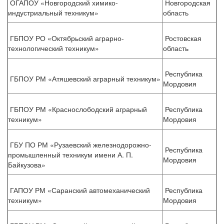
ОГАПОУ «Новгородский химико-
Новгородская
индустриальный техникум»
область
ГБПОУ РО «Октябрьский аграрно-
Ростовская
технологический техникум»
область
Республика
ГБПОУ РМ «Атяшевский аграрный техникум»
Мордовия
ГБПОУ РМ «Краснослободский аграрный
Республика
техникум»
Мордовия
ГБУ ПО РМ «Рузаевский железнодорожно-
Республика
промышленный техникум имени А. П.
Мордовия
Байкузова»
ГАПОУ РМ «Саранский автомеханический
Республика
техникум»
Мордовия