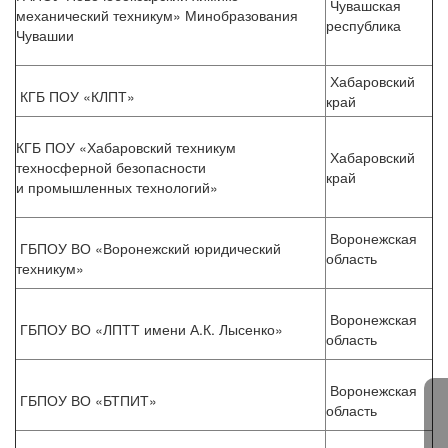
Чувашская
механический техникум» Минобразования
республика
Чувашии
Хабаровский
КГБ ПОУ «КЛПТ»
край
КГБ ПОУ «Хабаровский техникум
Хабаровский
техносферной безопасности
край
и промышленных технологий»
Воронежская
ГБПОУ ВО «Воронежский юридический
область
техникум»
Воронежская
ГБПОУ ВО «ЛПТТ имени А.К. Лысенко»
область
Воронежская
ГБПОУ ВО «БТПИТ»
область