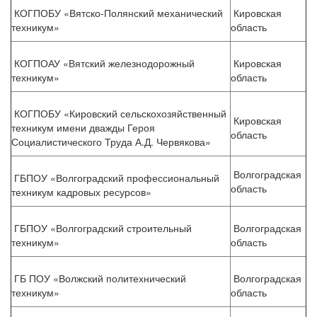
КОГПОБУ «Вятско-Полянский механический
Кировская
техникум»
область
КОГПОАУ «Вятский железнодорожный
Кировская
техникум»
область
КОГПОБУ «Кировский сельскохозяйственный
Кировская
техникум имени дважды Героя
область
Социалистического Труда А.Д. Червякова»
Волгоградская
ГБПОУ «Волгоградский профессиональный
область
техникум кадровых ресурсов»
ГБПОУ «Волгоградский строительный
Волгоградская
техникум»
область
ГБ ПОУ «Волжский политехнический
Волгоградская
техникум»
область