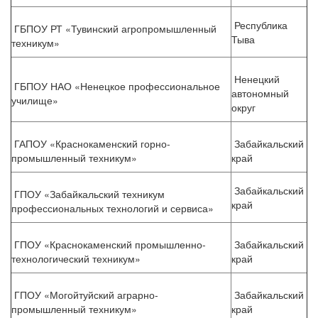
Республика
ГБПОУ РТ «Тувинский агропромышленный
Тыва
техникум»
Ненецкий
ГБПОУ НАО «Ненецкое профессиональное
автономный
училище»
округ
ГАПОУ «Краснокаменский горно-
Забайкальский
промышленный техникум»
край
Забайкальский
ГПОУ «Забайкальский техникум
край
профессиональных технологий и сервиса»
ГПОУ «Краснокаменский промышленно-
Забайкальский
технологический техникум»
край
ГПОУ «Могойтуйский аграрно-
Забайкальский
промышленный техникум»
край