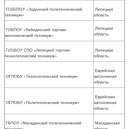
ГО(Б)ПОУ «Задонский политехнический
Липецкая
техникум»
область
Липецкая
ГОБПОУ «Лебедянский торгово-
область
экономический техникум»
Г(О)БОУ СПО «Липецкий торгово-
Липецкая
технологический техникум»
область
Еврейская
ОГПОБУ «Технологический техникум»
автономная
область
Еврейская
ОГПОБУ «Политехнический техникум»
автономная
область
ГБПОУ «Магаданский политехнический
Магаданская
техникум»
область