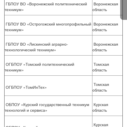
ГБПОУ ВО «Воронежский политехнический
Воронежская
техникум»
область
ГБПОУ ВО «Острогожский многопрофильный
Воронежская
техникум»
область
ГБПОУ ВО «Лискинский аграрно-
Воронежская
технологический техникум»
область
ОГБПОУ «Томский политехнический
Томская
техникум»
область
Томская
ОГБПОУ «ТомИнТех»
область
ОБПОУ «Курский государственный техникум
Курская
технологий и сервиса»
область
Курская