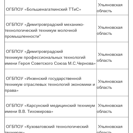
Ульяновская
ОГБПОУ «Большенагаткинский ТТиС»
область
ОГБПОУ «Димитровградский механико-
Ульяновская
технологический техникум молочной
область
промышленности"
ОГБПОУ «Димитровградский
Ульяновская
техникум профессиональных технологий
область
имени Героя Советского Союза М.С.Чернова»
ОГБПОУ «Инзенский государственной
Ульяновская
техникум отраслевых технологий экономики и
область
права»
ОГБПОУ «Карсунский медицинский техникум
Ульяновская
имени В.В. Тихомирова»
область
ОГБПОУ «Кузоватовский технологический
Ульяновская
техникум»
область