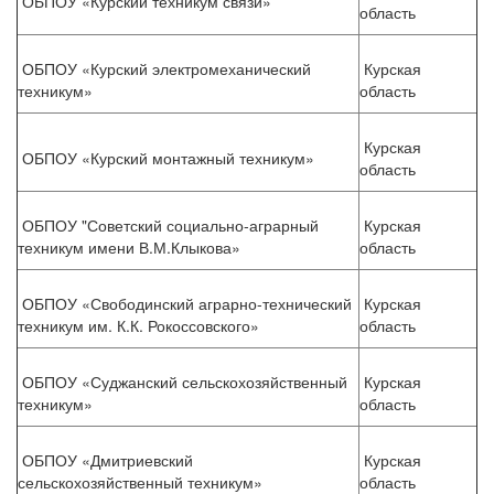
ОБПОУ «Курский техникум связи»
область
ОБПОУ «Курский электромеханический
Курская
техникум»
область
Курская
ОБПОУ «Курский монтажный техникум»
область
ОБПОУ "Советский социально-аграрный
Курская
техникум имени В.М.Клыкова»
область
ОБПОУ «Свободинский аграрно-технический
Курская
техникум им. К.К. Рокоссовского»
область
ОБПОУ «Суджанский сельскохозяйственный
Курская
техникум»
область
ОБПОУ «Дмитриевский
Курская
сельскохозяйственный техникум»
область