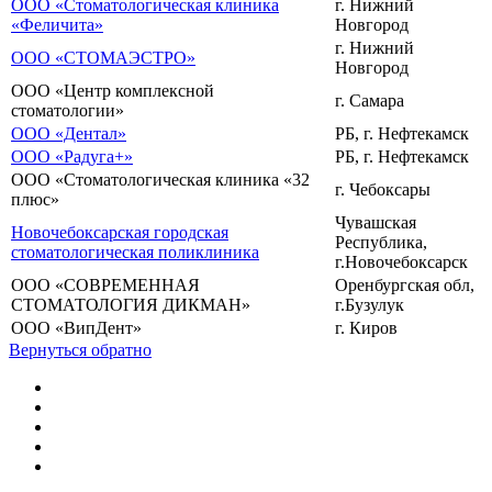
ООО «Стоматологическая клиника
г. Нижний
«Феличита»
Новгород
г. Нижний
ООО «СТОМАЭСТРО»
Новгород
ООО «Центр комплексной
г. Самара
стоматологии»
ООО «Дентал»
РБ, г. Нефтекамск
ООО «Радуга+»
РБ, г. Нефтекамск
OOO «Стоматологическая клиника «32
г. Чебоксары
плюс»
Чувашская
Новочебоксарская городская
Республика,
стоматологическая поликлиника
г.Новочебоксарск
ООО «СОВРЕМЕННАЯ
Оренбургская обл,
СТОМАТОЛОГИЯ ДИКМАН»
г.Бузулук
ООО «ВипДент»
г. Киров
Вернуться обратно