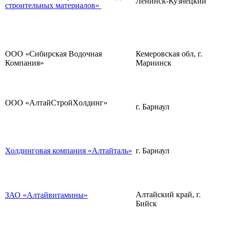
Ленинск-Кузнецкий
строительных материалов»
ООО «Сибирская Водочная
Кемеровская обл, г.
Компания»
Мариинск
ООО «AлтaйCтpoйХoлдинг»
г. Барнаул
Холдинговая компания «Алтайталь»
г. Барнаул
Алтайский край, г.
ЗАО «Алтайвитамины»
Бийск