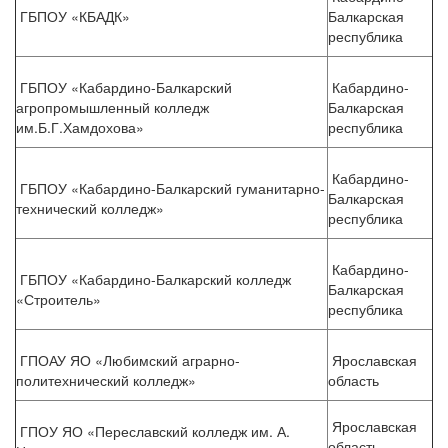
ГБПОУ «КБАДК»
Балкарская
республика
ГБПОУ «Кабардино-Балкарский
Кабардино-
агропромышленный колледж
Балкарская
им.Б.Г.Хамдохова»
республика
Кабардино-
ГБПОУ «Кабардино-Балкарский гуманитарно-
Балкарская
технический колледж»
республика
Кабардино-
ГБПОУ «Кабардино-Балкарский колледж
Балкарская
«Строитель»
республика
ГПОАУ ЯО «Любимский аграрно-
Ярославская
политехнический колледж»
область
Ярославская
ГПОУ ЯО «Переславский колледж им. А.
область