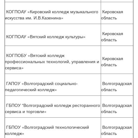
КОГПОАУ «Кировский колледж музыкального
Кировская
искусства им. И.В.Казенина»
область
Кировская
КОГПОАУ «Вятский колледж культуры»
область
КОГПОБУ «Вятский колледж
Кировская
профессиональных технологий, управления и
область
сервиса»
ГАПОУ «Волгоградский социально-
Волгоградская
педагогический колледж»
область
ГБПОУ “Волгоградский колледж ресторанного
Волгоградская
сервиса и торговли»
область
ГБПОУ «Волгоградский технологический
Волгоградская
колледж»
область