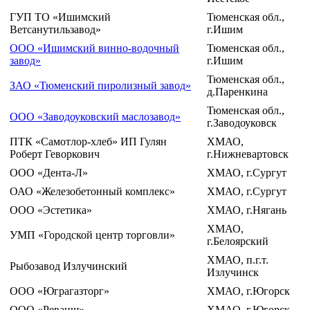
ГУП ТО «Ишимский
Тюменская обл.,
Ветсанутильзавод»
г.Ишим
ООО «Ишимский винно-водочный
Тюменская обл.,
завод»
г.Ишим
Тюменская обл.,
ЗАО «Тюменский пиролизный завод»
д.Паренкина
Тюменская обл.,
ООО «Заводоуковский маслозавод»
г.Заводоуковск
ПТК «Самотлор-хлеб» ИП Гулян
ХМАО,
Роберт Геворкович
г.Нижневартовск
ООО «Дента-Л»
ХМАО, г.Сургут
ОАО «Железобетонный комплекс»
ХМАО, г.Сургут
ООО «Эстетика»
ХМАО, г.Нягань
ХМАО,
УМП «Городской центр торговли»
г.Белоярский
ХМАО, п.г.т.
Рыбозавод Излучинский
Излучинск
ООО «Юграгазторг»
ХМАО, г.Югорск
ООО «Реванш»
ХМАО, г.Югорск