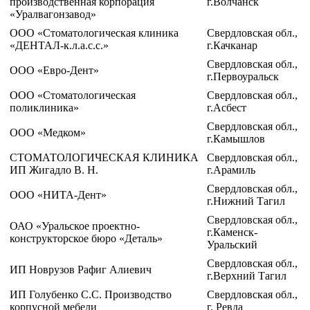
производственная корпорация
г.Волчанск
«Уралвагонзавод»
ООО «Стоматологическая клиника
Свердловская обл.,
«ДЕНТАЛ-к.л.а.с.с.»
г.Качканар
Свердловская обл.,
ООО «Евро-Дент»
г.Первоуральск
ООО «Cтоматологическая
Свердловская обл.,
поликлиника»
г.Асбест
Свердловская обл.,
ООО «Медком»
г.Камышлов
СТОМАТОЛОГИЧЕСКАЯ КЛИНИКА
Свердловская обл.,
ИП Жигадло В. Н.
г.Арамиль
Свердловская обл.,
ООО «НИТА-Дент»
г.Нижний Тагил
Свердловская обл.,
ОАО «Уральское проектно-
г.Каменск-
конструкторское бюро «Деталь»
Уральский
Свердловская обл.,
ИП Новрузов Рафиг Алиевич
г.Верхний Тагил
ИП Голубенко С.С. Производство
Свердловская обл.,
корпусной мебели
г. Ревда