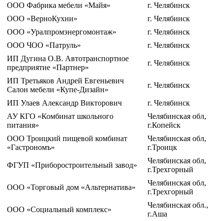
ООО Фабрика мебели «Майя»
г. Челябинск
ООО «ВерноКухни»
г. Челябинск
ООО «Уралпромэнергомонтаж»
г. Челябинск
ООО ЧОО «Патруль»
г. Челябинск
ИП Дугина О.В. Автотранспортное
г. Челябинск
предприятие «Партнер»
ИП Третьяков Андрей Евгеньевич
г. Челябинск
Салон мебели «Купе-Дизайн»
ИП Улаев Александр Викторович
г. Челябинск
АУ КГО «Комбинат школьного
Челябинская обл,
питания»
г.Копейск
ООО Троицкий пищевой комбинат
Челябинская обл,
«Гастрономъ»
г.Троицк
Челябинская обл,
ФГУП «Приборостроительный завод»
г.Трехгорный
Челябинская обл,
ООО «Торговый дом «Альтернатива»
г.Трехгорный
Челябинская обл.,
ООО «Социальный комплекс»
г.Аша