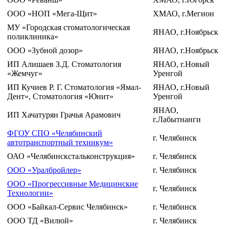
ООО «НОП «Мега-Щит»
ХМАО, г.Мегион
МУ «Городская стоматологическая
ЯНАО, г.Ноябрьск
поликлиника»
ООО «Зубной дозор»
ЯНАО, г.Ноябрьск
ИП Алишаев З.Д. Стоматология
ЯНАО, г.Новый
«Жемчуг»
Уренгой
ИП Кучиев Р. Г. Стоматология «Ямал-
ЯНАО, г.Новый
Дент», Стоматология «Юнит»
Уренгой
ЯНАО,
ИП Хачатурян Грачья Арамович
г.Лабытнанги
ФГОУ СПО «Челябинский
г. Челябинск
автотранспортный техникум»
ОАО «Челябинскстальконструкция»
г. Челябинск
ООО «Уралбройлер»
г. Челябинск
ООО «Прогрессивные Медицинские
г. Челябинск
Технологии»
ООО «Байкал-Сервис Челябинск»
г. Челябинск
ООО ТД «Вилюй»
г. Челябинск