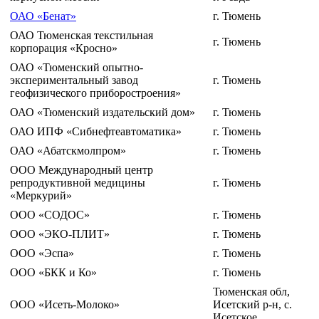
ОАО «Бенат»
г. Тюмень
ОАО Тюменская текстильная
г. Тюмень
корпорация «Кросно»
ОАО «Тюменский опытно-
экспериментальный завод
г. Тюмень
геофизического приборостроения»
ОАО «Тюменский издательский дом»
г. Тюмень
ОАО ИПФ «Сибнефтеавтоматика»
г. Тюмень
ОАО «Абатскмолпром»
г. Тюмень
ООО Международный центр
репродуктивной медицины
г. Тюмень
«Меркурий»
ООО «СОДОС»
г. Тюмень
ООО «ЭКО-ПЛИТ»
г. Тюмень
ООО «Эспа»
г. Тюмень
ООО «БКК и Ко»
г. Тюмень
Тюменская обл,
ООО «Исеть-Молоко»
Исетский р-н, с.
Исетское