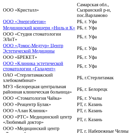
Самарская обл.,
ООО «Кристалл»
Сызранский р-н,
пос.Варламово
ООО «Энергобетон»
РБ, г. Уфа
Медицинский концерн «Ниль и К»
РБ, г. Уфа
ООО «Студия стоматологии
РБ, г. Уфа
ЭЛиТ»
ООО «Дэмос-Медтур» Центр
РБ, г. Уфа
Эстетической Медицины
ООО «БРЕКЕТ»
РБ, г. Уфа
ООО «Клиника эстетической
РБ, г. Уфа
стоматологии «Галадент»
ОАО «Стерлитамакский
РБ, г.Стерлитамак
хлебокомбинат»
МУЗ «Белорецкая центральная
РБ, г. Белорецк
районная клиническая больница»
ООО «Стоматология Чайка»
РБ, г. Учалы
ООО «Реацентр Булак»
РТ, г. Казань
ООО «Алан Клиник»
РТ, г. Казань
ООО «РТС» Медицинский центр
РТ, г. Казань
«Любимый доктор»
ООО «Медицинский центр
РТ, г. Набережные Челны