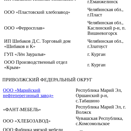
г.Еманжелинск
Челябинская обл.,
ООО «Пластовский хлебозавод»
г.Пласт
Челябинская обл.,
ООО «Ферросплав»
Каслинский р-н, п.
Вишневогорск
ИП Шибаков Д.С. Торговый дом
Челябинская обл.,
«Шибаков и К»
г.Златоуст
ГУП «Лён Зауралья»
г. Курган
ООО Производственный отдел
г. Курган
«Крым»
ПРИВОЛЖСКИЙ ФЕДЕРАЛЬНЫЙ ОКРУГ
ООО «Марийский
Республика Марий Эл,
нефтеперегонный завод»
Оршанский р-н,
с.Табашино
Республика Марий Эл, г.
«ФАНТ-МЕБЕЛЬ»
Волжск
Чувашская Республика,
ООО «ХЛЕБОЗАВОД»
с.Комсомольское
ООО Фабрика мягкой мебели