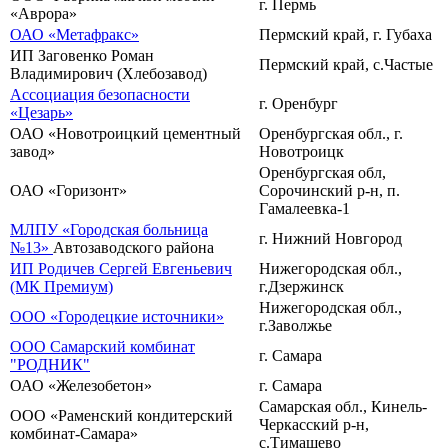
г. Пермь
«Аврора»
ОАО «Метафракс»
Пермский край, г. Губаха
ИП Заговенко Роман
Пермский край, с.Частые
Владимирович (Хлебозавод)
Ассоциация безопасности
г. Оренбург
«Цезарь»
ОАО «Новотроицкий цементный
Оренбургская обл., г.
завод»
Новотроицк
Оренбургская обл,
ОАО «Горизонт»
Сорочинский р-н, п.
Гамалеевка-1
МЛПУ «Городская больница
г. Нижний Новгород
№13»
Автозаводского района
ИП Родичев Сергей Евгеньевич
Нижегородская обл.,
(МК Премиум)
г.Дзержинск
Нижегородская обл.,
ООО «Городецкие источники»
г.Заволжье
ООО Самарский комбинат
г. Самара
"РОДНИК"
ОАО «Железобетон»
г. Самара
Самарская обл., Кинель-
ООО «Раменский кондитерский
Черкасский р-н,
комбинат-Самара»
с.Тимашево